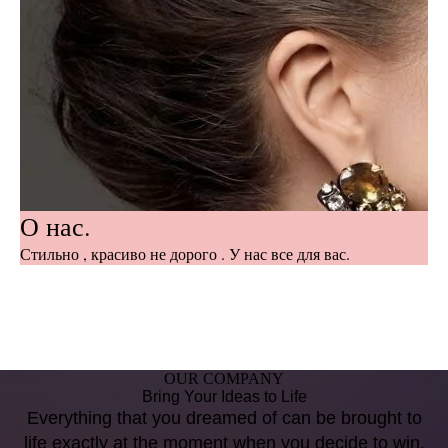
О нас.
Стильно , красиво не дорого . У нас все для вас.
OUR COMPANY
Bring Your Ideas to Life
Everything that you dreamed of can be brought to
life exactly at the moment when you decide to win.