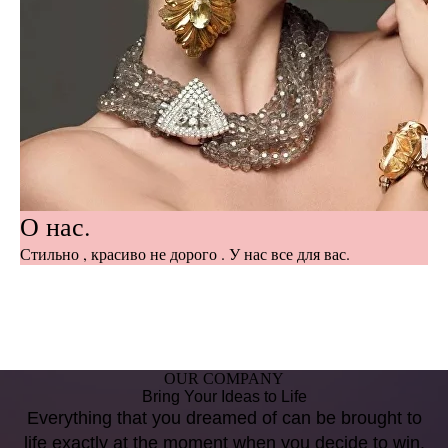
О нас.
Стильно , красиво не дорого . У нас все для вас.
OUR COMPANY
Bring Your Ideas to Life
Everything that you dreamed of can be brought to
life exactly at the moment when you decide to win.