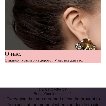
О нас.
Стильно , красиво не дорого . У нас все для вас.
OUR COMPANY
Bring Your Ideas to Life
Everything that you dreamed of can be brought to
life exactly at the moment when you decide to win.