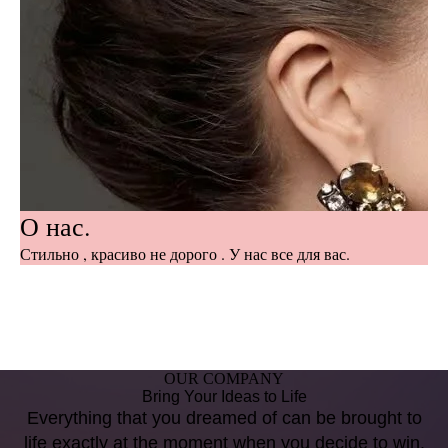
О нас.
Стильно , красиво не дорого . У нас все для вас.
OUR COMPANY
Bring Your Ideas to Life
Everything that you dreamed of can be brought to
life exactly at the moment when you decide to win.