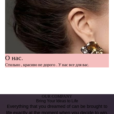
О нас.
Стильно , красиво не дорого . У нас все для вас.
OUR COMPANY
Bring Your Ideas to Life
Everything that you dreamed of can be brought to
life exactly at the moment when you decide to win.