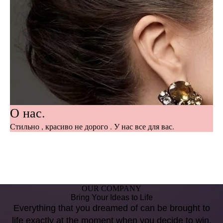
О нас.
Стильно , красиво не дорого . У нас все для вас.
OUR COMPANY
Bring Your Ideas to Life
Everything that you dreamed of can be brought to
life exactly at the moment when you decide to win.