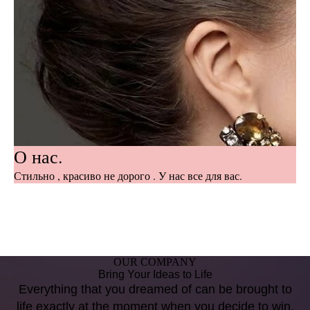
О нас.
Стильно , красиво не дорого . У нас все для вас.
OUR COMPANY
Bring Your Ideas to Life
Everything that you dreamed of can be brought to
life exactly at the moment when you decide to win.