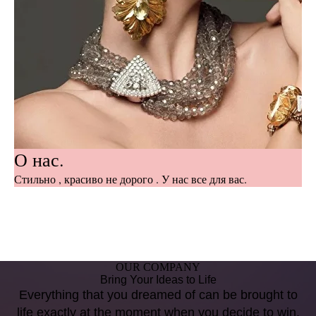
О нас.
Стильно , красиво не дорого . У нас все для вас.
OUR COMPANY
Bring Your Ideas to Life
Everything that you dreamed of can be brought to
life exactly at the moment when you decide to win.