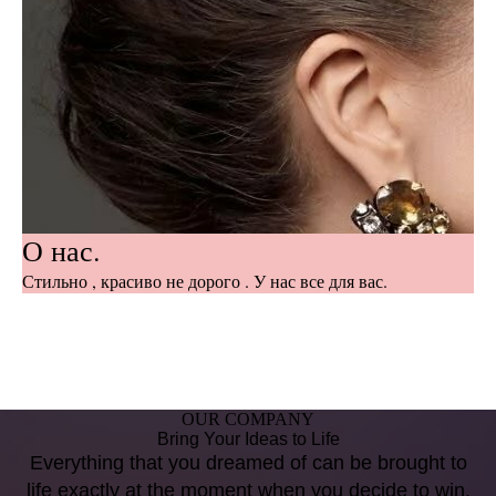
О нас.
Стильно , красиво не дорого . У нас все для вас.
OUR COMPANY
Bring Your Ideas to Life
Everything that you dreamed of can be brought to
life exactly at the moment when you decide to win.