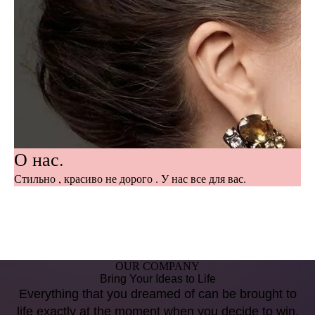
О нас.
Стильно , красиво не дорого . У нас все для вас.
OUR COMPANY
Bring Your Ideas to Life
Everything that you dreamed of can be brought to
life exactly at the moment when you decide to win.