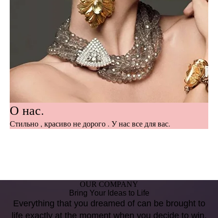
О нас.
Стильно , красиво не дорого . У нас все для вас.
OUR COMPANY
Bring Your Ideas to Life
Everything that you dreamed of can be brought to
life exactly at the moment when you decide to win.