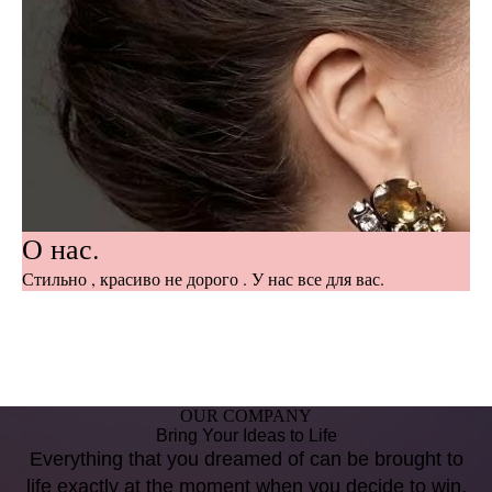
О нас.
Стильно , красиво не дорого . У нас все для вас.
OUR COMPANY
Bring Your Ideas to Life
Everything that you dreamed of can be brought to
life exactly at the moment when you decide to win.