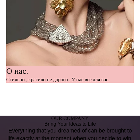
О нас.
Стильно , красиво не дорого . У нас все для вас.
OUR COMPANY
Bring Your Ideas to Life
Everything that you dreamed of can be brought to
life exactly at the moment when you decide to win.