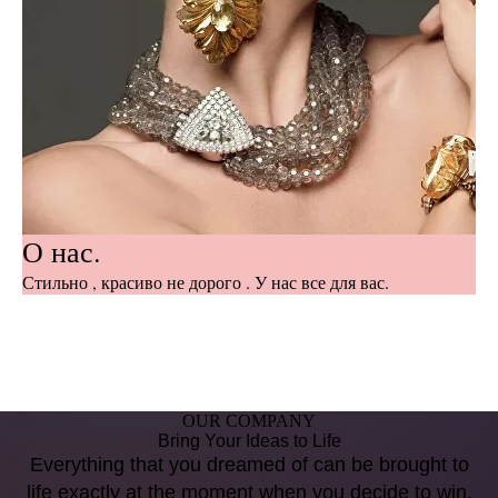
О нас.
Стильно , красиво не дорого . У нас все для вас.
OUR COMPANY
Bring Your Ideas to Life
Everything that you dreamed of can be brought to
life exactly at the moment when you decide to win.