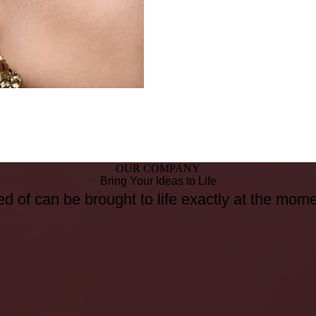
OUR COMPANY
Bring Your Ideas to Life
d of can be brought to life exactly at the mom