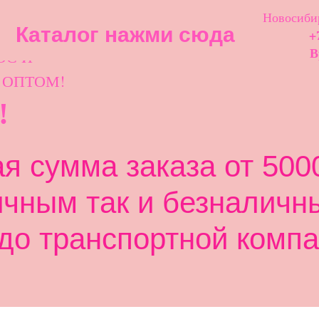
Новосибир
Каталог нажми сюда
+
ОС И
В
 ОПТОМ!
!
 сумма заказа от 5000
ичным так и безналичн
до транспортной компа