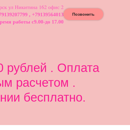
ск ул Никитина 162 офис 2
79139207799 , +79139564013
Позвонить
ремя работы с9.00-до 17.00
 рублей . Оплата
ым расчетом .
нии бесплатно.