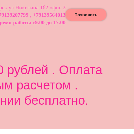
ск ул Никитина 162 офис 2
79139207799 , +79139564013
Позвонить
ремя работы с9.00-до 17.00
 рублей . Оплата
ым расчетом .
нии бесплатно.