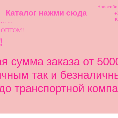
Новосибир
Каталог нажми сюда
+
ОС И
В
 ОПТОМ!
!
 сумма заказа от 5000
ичным так и безналичн
до транспортной компа