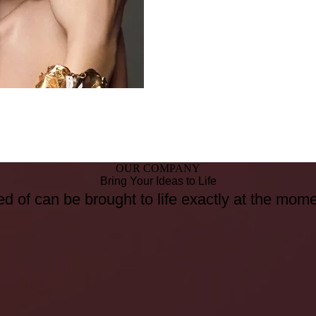
OUR COMPANY
Bring Your Ideas to Life
d of can be brought to life exactly at the mom