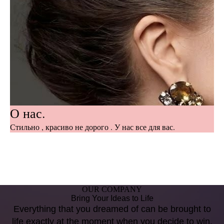
О нас.
Стильно , красиво не дорого . У нас все для вас.
OUR COMPANY
Bring Your Ideas to Life
Everything that you dreamed of can be brought to
life exactly at the moment when you decide to win.