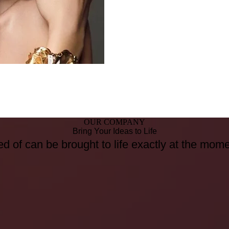
OUR COMPANY
Bring Your Ideas to Life
d of can be brought to life exactly at the mom