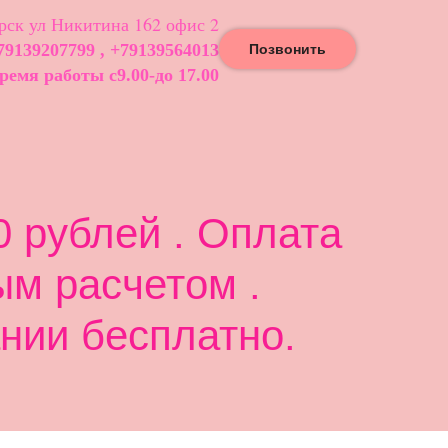
ск ул Никитина 162 офис 2
79139207799 , +79139564013
Позвонить
ремя работы с9.00-до 17.00
 рублей . Оплата
ым расчетом .
нии бесплатно.