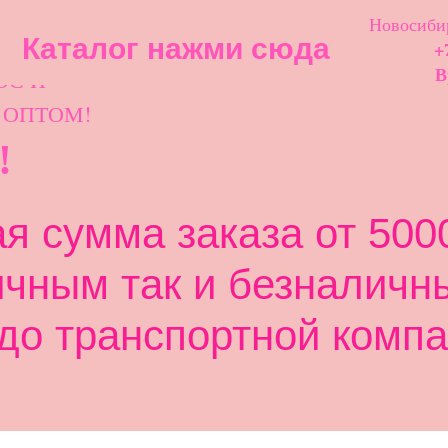
Новосибир
Каталог нажми сюда
+
ОС И
В
 ОПТОМ!
!
 сумма заказа от 5000
ичным так и безналичн
до транспортной компа