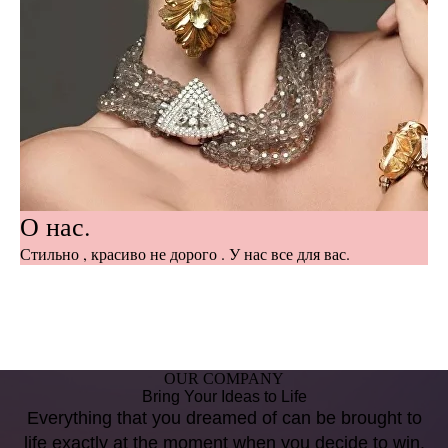
О нас.
Стильно , красиво не дорого . У нас все для вас.
OUR COMPANY
Bring Your Ideas to Life
Everything that you dreamed of can be brought to
life exactly at the moment when you decide to win.