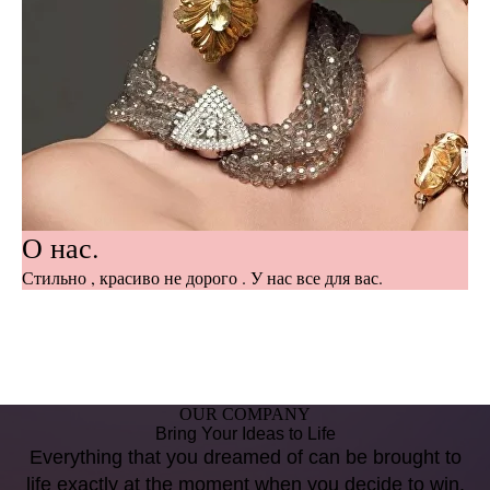
О нас.
Стильно , красиво не дорого . У нас все для вас.
OUR COMPANY
Bring Your Ideas to Life
Everything that you dreamed of can be brought to
life exactly at the moment when you decide to win.