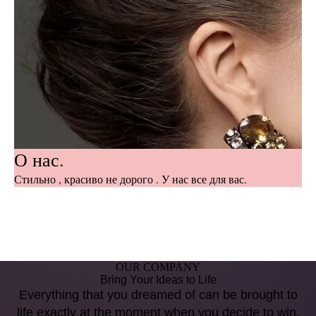
О нас.
Стильно , красиво не дорого . У нас все для вас.
OUR COMPANY
Bring Your Ideas to Life
Everything that you dreamed of can be brought to
life exactly at the moment when you decide to win.