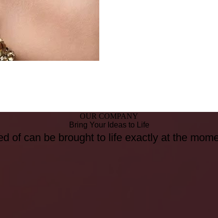
OUR COMPANY
Bring Your Ideas to Life
d of can be brought to life exactly at the mom