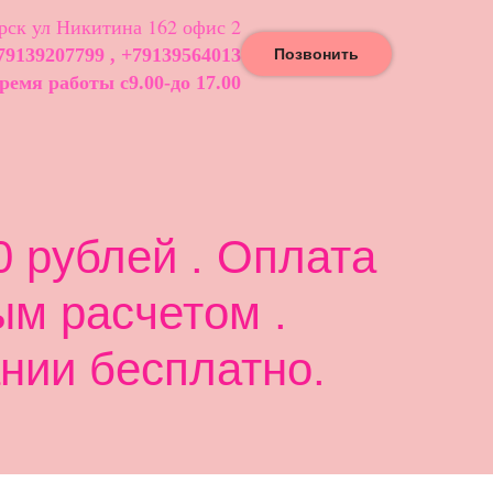
ск ул Никитина 162 офис 2
79139207799 , +79139564013
Позвонить
ремя работы с9.00-до 17.00
 рублей . Оплата
ым расчетом .
нии бесплатно.