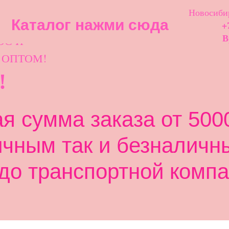
Новосибир
Каталог нажми сюда
+
ОС И
В
 ОПТОМ!
!
 сумма заказа от 5000
ичным так и безналичн
до транспортной компа