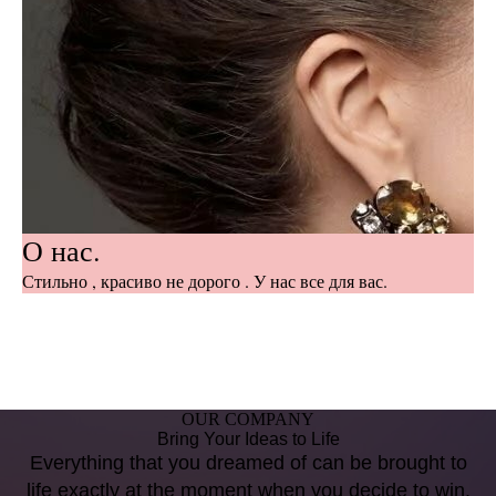
О нас.
Стильно , красиво не дорого . У нас все для вас.
OUR COMPANY
Bring Your Ideas to Life
Everything that you dreamed of can be brought to
life exactly at the moment when you decide to win.