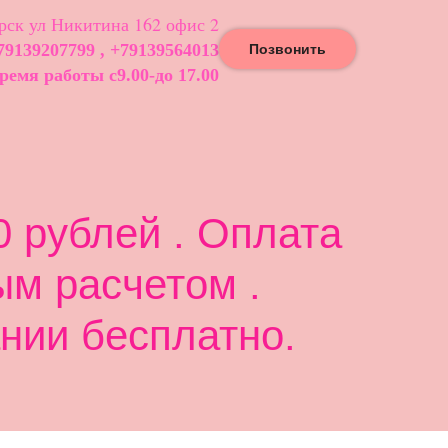
ск ул Никитина 162 офис 2
79139207799 , +79139564013
Позвонить
ремя работы с9.00-до 17.00
 рублей . Оплата
ым расчетом .
нии бесплатно.