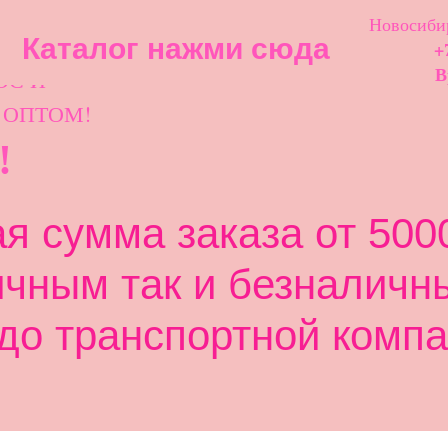
Новосибир
Каталог нажми сюда
+
ОС И
В
 ОПТОМ!
!
 сумма заказа от 5000
ичным так и безналичн
до транспортной компа