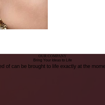
OUR COMPANY
Bring Your Ideas to Life
d of can be brought to life exactly at the mom