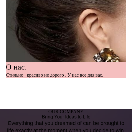
О нас.
Стильно , красиво не дорого . У нас все для вас.
OUR COMPANY
Bring Your Ideas to Life
Everything that you dreamed of can be brought to
life exactly at the moment when you decide to win.