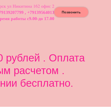
ск ул Никитина 162 офис 2
79139207799 , +79139564013
Позвонить
ремя работы с9.00-до 17.00
 рублей . Оплата
ым расчетом .
нии бесплатно.