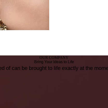
OUR COMPANY
Bring Your Ideas to Life
d of can be brought to life exactly at the mom