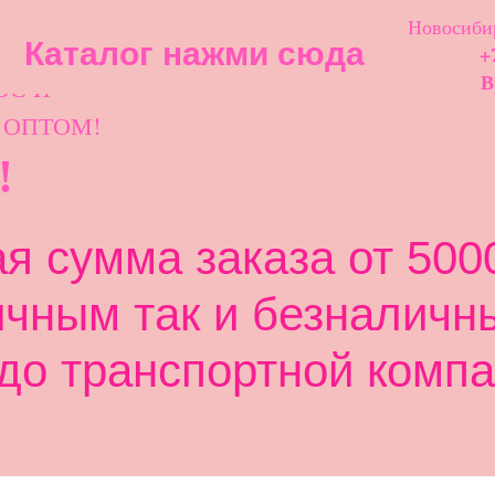
Новосибир
Каталог нажми сюда
+
ОС И
В
 ОПТОМ!
!
 сумма заказа от 5000
ичным так и безналичн
до транспортной компа