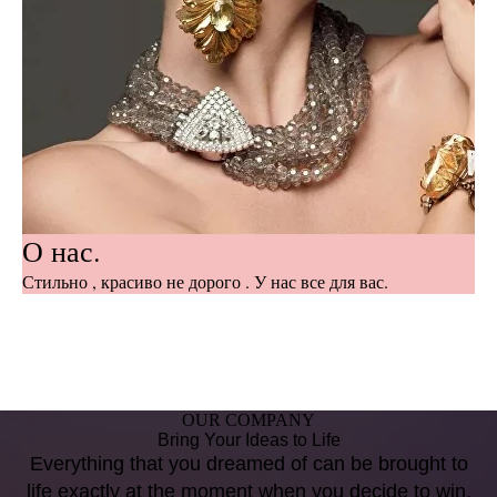
О нас.
Стильно , красиво не дорого . У нас все для вас.
OUR COMPANY
Bring Your Ideas to Life
Everything that you dreamed of can be brought to
life exactly at the moment when you decide to win.