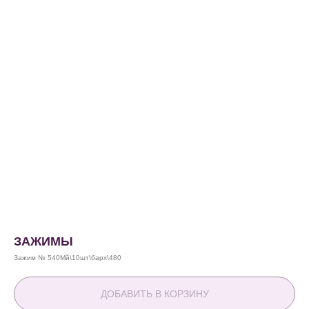
ЗАЖИМЫ
Зажим № 540Мй\10шт\барх\480
ДОБАВИТЬ В КОРЗИНУ