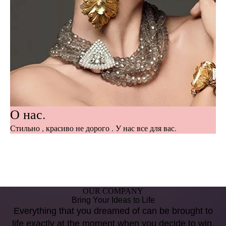
О нас.
Стильно , красиво не дорого . У нас все для вас.
OUR COMPANY
Bring Your Ideas to Life
Everything that you dreamed of can be brought to
life exactly at the moment when you decide to win.