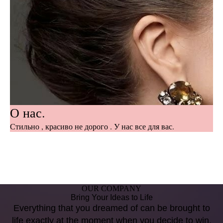
О нас.
Стильно , красиво не дорого . У нас все для вас.
OUR COMPANY
Bring Your Ideas to Life
Everything that you dreamed of can be brought to
life exactly at the moment when you decide to win.