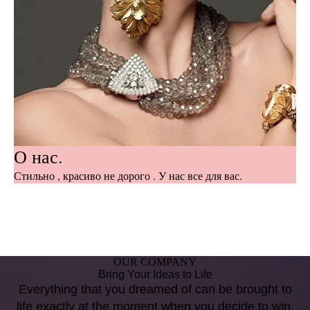
О нас.
Стильно , красиво не дорого . У нас все для вас.
OUR COMPANY
Bring Your Ideas to Life
Everything that you dreamed of can be brought to
life exactly at the moment when you decide to win.