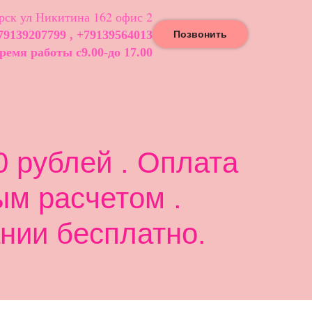
ск ул Никитина 162 офис 2
79139207799 , +79139564013
Позвонить
ремя работы с9.00-до 17.00
 рублей . Оплата
ым расчетом .
нии бесплатно.