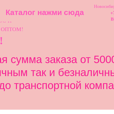
Новосибир
Каталог нажми сюда
+
ОС И
В
 ОПТОМ!
!
 сумма заказа от 5000
ичным так и безналичн
до транспортной компа