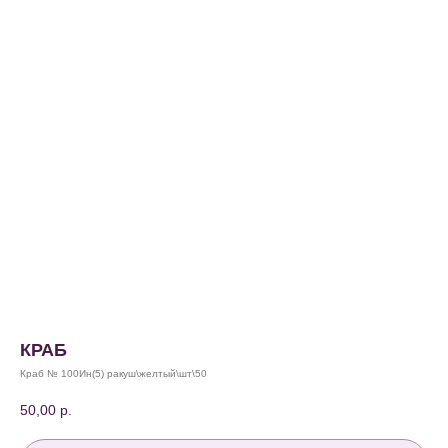
КРАБ
Краб № 100Ин(5) ракуш\желтый\шт\50
50,00
р.