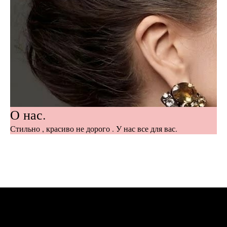
О нас.
Стильно , красиво не дорого . У нас все для вас.
OUR COMPANY
Bring Your Ideas to Life
Everything that you dreamed of can be brought to
life exactly at the moment when you decide to win.