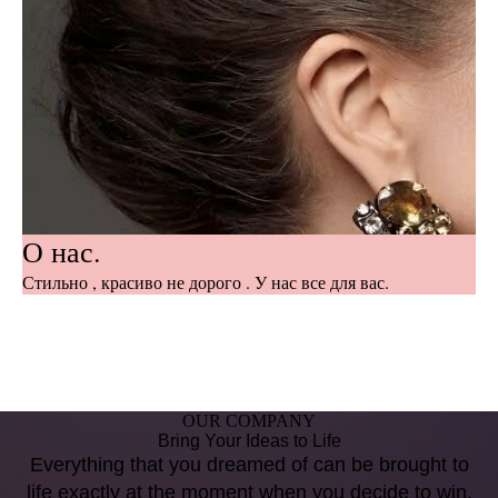
О нас.
Стильно , красиво не дорого . У нас все для вас.
OUR COMPANY
Bring Your Ideas to Life
Everything that you dreamed of can be brought to
life exactly at the moment when you decide to win.