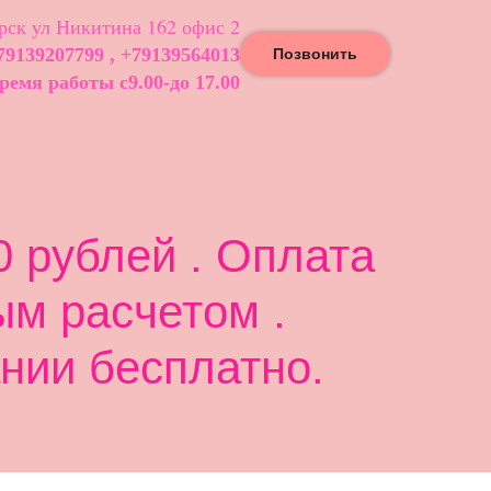
ск ул Никитина 162 офис 2
79139207799 , +79139564013
Позвонить
ремя работы с9.00-до 17.00
 рублей . Оплата
ым расчетом .
нии бесплатно.