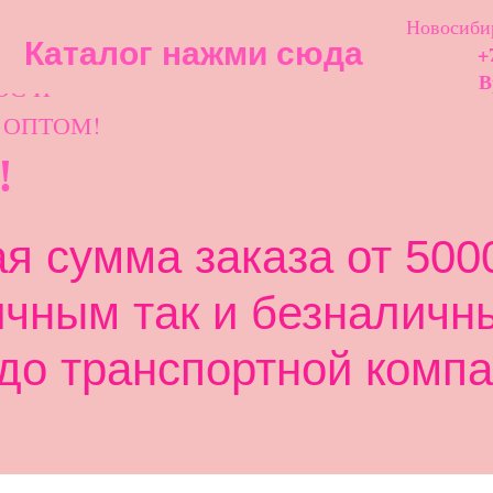
Новосибир
Каталог нажми сюда
+
ОС И
В
 ОПТОМ!
!
 сумма заказа от 5000
ичным так и безналичн
до транспортной компа