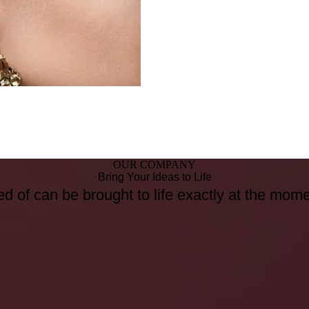
OUR COMPANY
Bring Your Ideas to Life
d of can be brought to life exactly at the mom