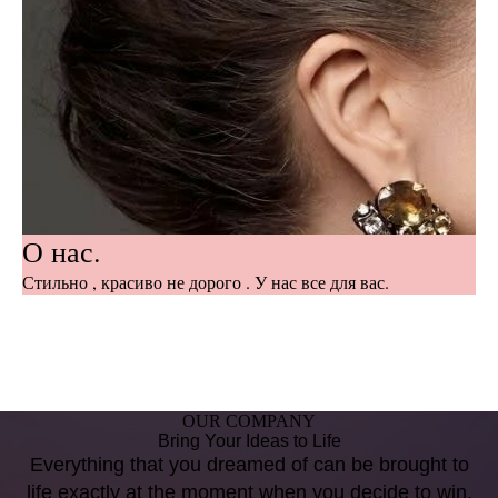
О нас.
Стильно , красиво не дорого . У нас все для вас.
OUR COMPANY
Bring Your Ideas to Life
Everything that you dreamed of can be brought to
life exactly at the moment when you decide to win.