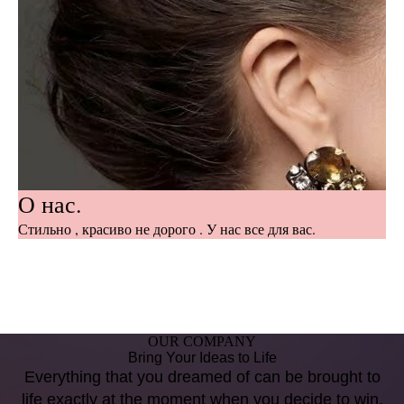
О нас.
Стильно , красиво не дорого . У нас все для вас.
OUR COMPANY
Bring Your Ideas to Life
Everything that you dreamed of can be brought to
life exactly at the moment when you decide to win.