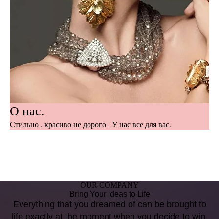
О нас.
Стильно , красиво не дорого . У нас все для вас.
OUR COMPANY
Bring Your Ideas to Life
Everything that you dreamed of can be brought to
life exactly at the moment when you decide to win.