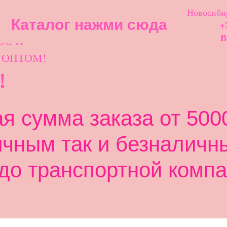
Новосибир
Каталог нажми сюда
+
ОС И
В
 ОПТОМ!
!
 сумма заказа от 5000
ичным так и безналичн
до транспортной компа