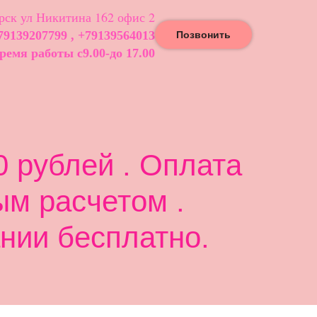
ск ул Никитина 162 офис 2
79139207799 , +79139564013
Позвонить
ремя работы с9.00-до 17.00
 рублей . Оплата
ым расчетом .
нии бесплатно.