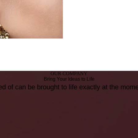
OUR COMPANY
Bring Your Ideas to Life
d of can be brought to life exactly at the mom