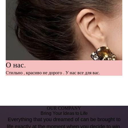
О нас.
Стильно , красиво не дорого . У нас все для вас.
OUR COMPANY
Bring Your Ideas to Life
Everything that you dreamed of can be brought to
life exactly at the moment when you decide to win.