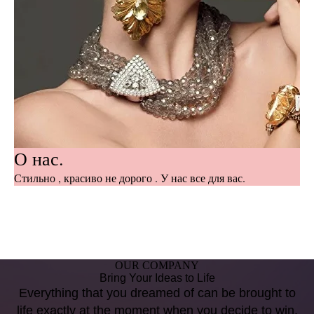
О нас.
Стильно , красиво не дорого . У нас все для вас.
OUR COMPANY
Bring Your Ideas to Life
Everything that you dreamed of can be brought to
life exactly at the moment when you decide to win.