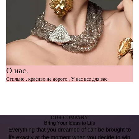
О нас.
Стильно , красиво не дорого . У нас все для вас.
OUR COMPANY
Bring Your Ideas to Life
Everything that you dreamed of can be brought to
life exactly at the moment when you decide to win.