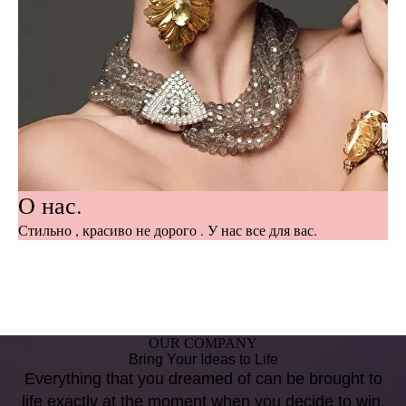
О нас.
Стильно , красиво не дорого . У нас все для вас.
OUR COMPANY
Bring Your Ideas to Life
Everything that you dreamed of can be brought to
life exactly at the moment when you decide to win.