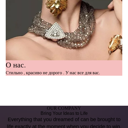
О нас.
Стильно , красиво не дорого . У нас все для вас.
OUR COMPANY
Bring Your Ideas to Life
Everything that you dreamed of can be brought to
life exactly at the moment when you decide to win.