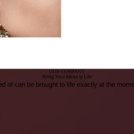
OUR COMPANY
Bring Your Ideas to Life
d of can be brought to life exactly at the mom