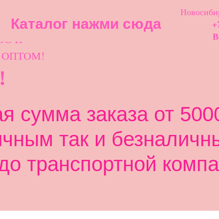
Новосибир
Каталог нажми сюда
+
ОС И
В
 ОПТОМ!
!
 сумма заказа от 5000
ичным так и безналичн
до транспортной компа