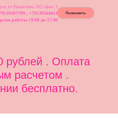
ск ул Никитина 162 офис 2
79139207799 , +79139564013
Позвонить
ремя работы с9.00-до 17.00
 рублей . Оплата
ым расчетом .
нии бесплатно.