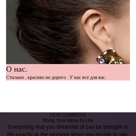
О нас.
Стильно , красиво не дорого . У нас все для вас.
OUR COMPANY
Bring Your Ideas to Life
Everything that you dreamed of can be brought to
life exactly at the moment when you decide to win.