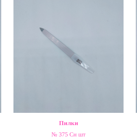
Пилки
№ 375 Сн шт