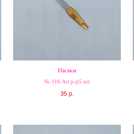
Пилки
№ 316 Ап р-р5 шт
35
р.