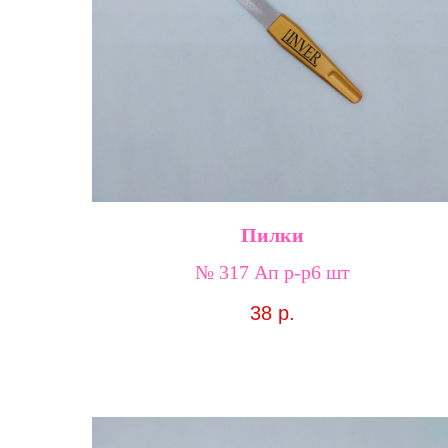
Пилки
№ 317 Ап р-р6 шт
38
р.