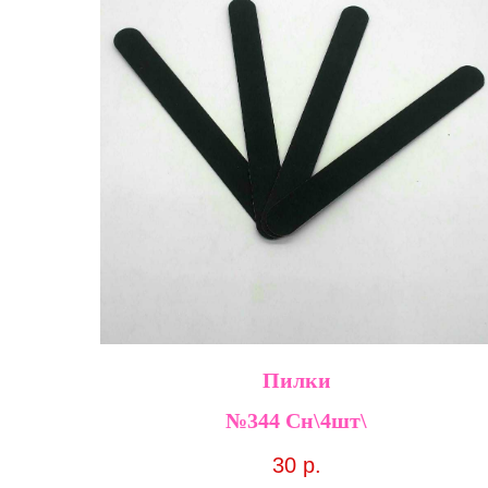
Пилки
№344 Сн\4шт\
30
р.