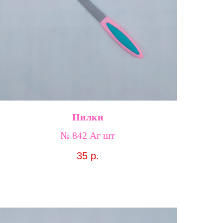
Пилки
№ 842 Аг шт
35
р.