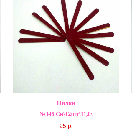
Пилки
№346 Сн\12шт\11,0\
25
р.