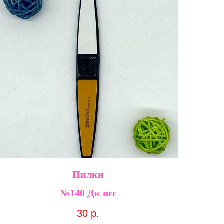
Пилки
№140 Дк шт
30
р.