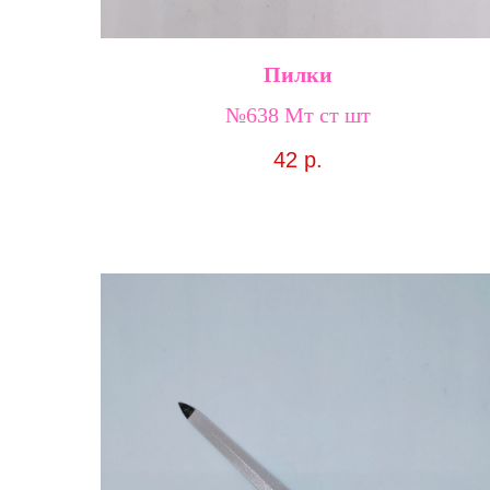
Пилки
№638 Мт ст шт
42
р.