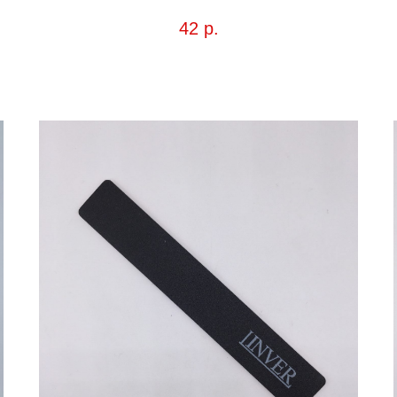
42
р.