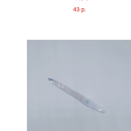
43
р.