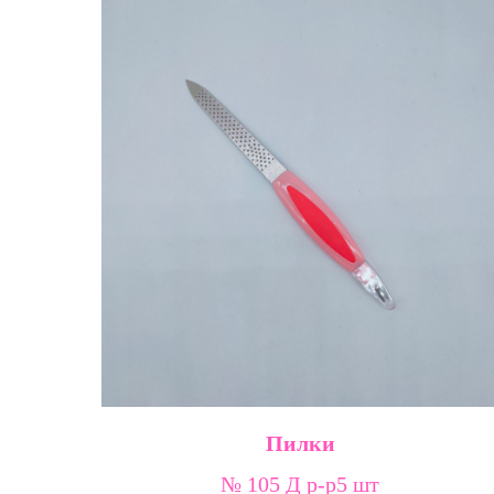
Пилки
№ 105 Д р-р5 шт