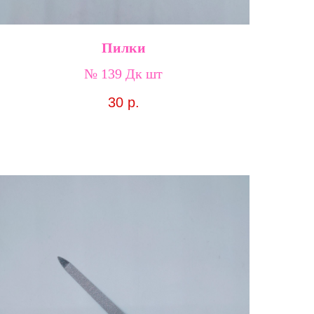
Пилки
№ 139 Дк шт
30
р.