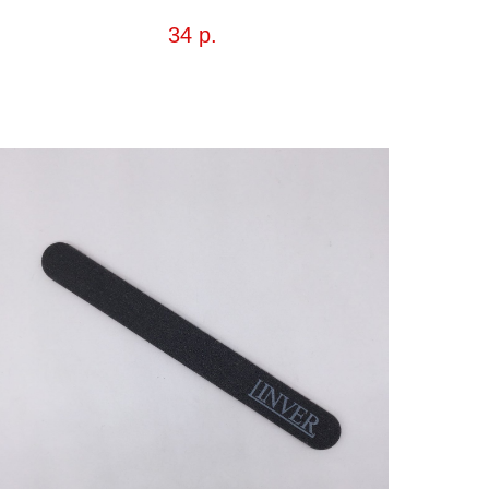
34
р.