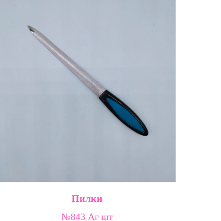
Пилки
№843 Аг шт