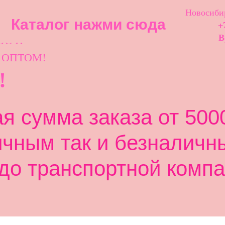
Новосибир
Каталог нажми сюда
+
ОС И
В
 ОПТОМ!
!
 сумма заказа от 5000
ичным так и безналичн
до транспортной компа