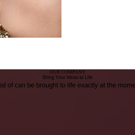
OUR COMPANY
Bring Your Ideas to Life
d of can be brought to life exactly at the mom