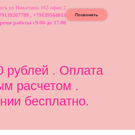
ск ул Никитина 162 офис 2
79139207799 , +79139564013
Позвонить
ремя работы с9.00-до 17.00
 рублей . Оплата
ым расчетом .
нии бесплатно.