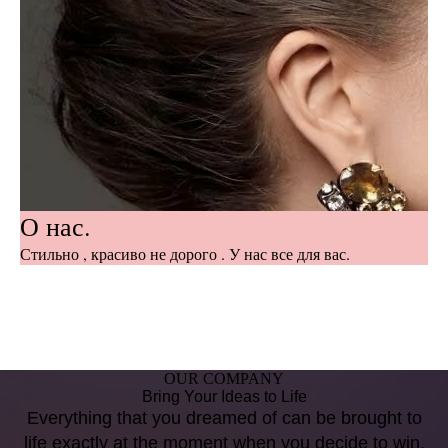
О нас.
Стильно , красиво не дорого . У нас все для вас.
OUR COMPANY
Bring Your Ideas to Life
Everything that you dreamed of can be brought to
life exactly at the moment when you decide to win.