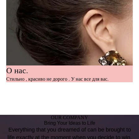
О нас.
Стильно , красиво не дорого . У нас все для вас.
OUR COMPANY
Bring Your Ideas to Life
Everything that you dreamed of can be brought to
life exactly at the moment when you decide to win.