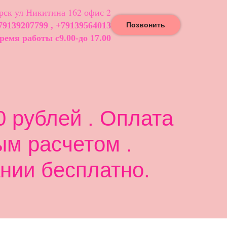
ск ул Никитина 162 офис 2
79139207799 , +79139564013
Позвонить
ремя работы с9.00-до 17.00
 рублей . Оплата
ым расчетом .
нии бесплатно.