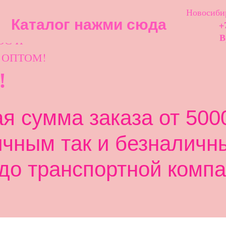
Новосибир
Каталог нажми сюда
+
ОС И
В
 ОПТОМ!
!
 сумма заказа от 5000
ичным так и безналичн
до транспортной компа