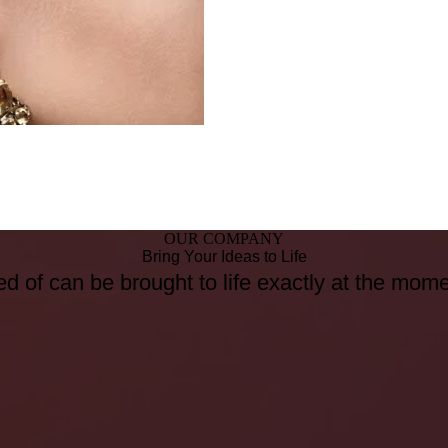
OUR COMPANY
Bring Your Ideas to Life
d of can be brought to life exactly at the mom